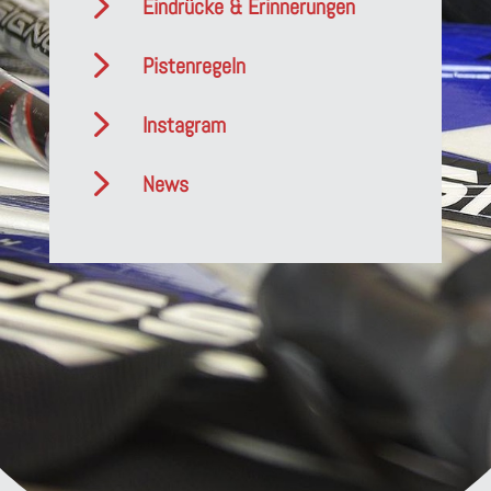
5
Eindrücke & Erinnerungen
5
Pistenregeln
5
Instagram
5
News